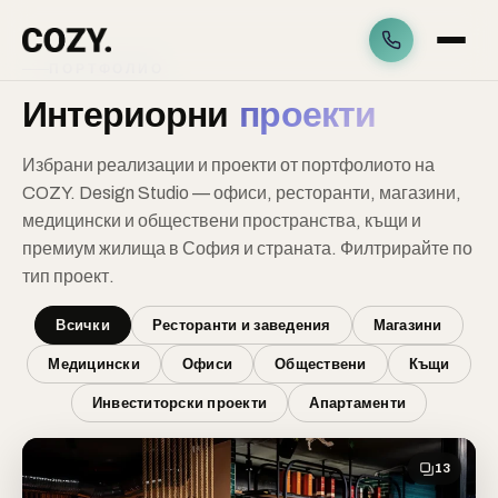
ПОРТФОЛИО
Интериорни
проекти
Избрани реализации и проекти от портфолиото на
COZY. Design Studio — офиси, ресторанти, магазини,
медицински и обществени пространства, къщи и
премиум жилища в София и страната. Филтрирайте по
тип проект.
Всички
Ресторанти и заведения
Магазини
Медицински
Офиси
Обществени
Къщи
Инвеститорски проекти
Апартаменти
13